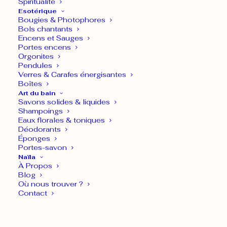
Spiritualité
Esotérique
Bougies & Photophores
Vertus
Bols chantants
Encens et Sauges
Amour, douceur, ouverture du
Portes encens
cœur
Orgonites
Pendules
Boucles d’oreilles ovale en
Verres & Carafes énergisantes
Boîtes
Rhodonite attache crochet
Art du bain
Savons solides & liquides
Shampoings
RITUEL ONDES ET ÉNERGIES
Eaux florales & toniques
Déodorants
24,90
€
TTC
Éponges
Portes-savon
Naïla
Élégantes et raffinées, les boucles
À Propos
d’oreilles en Rhodonite qualité
Blog
Où nous trouver ?
supérieure illuminent le visage avec
Contact
tendresse. Leur forme ovale au design
délicat révèle toute la puissance