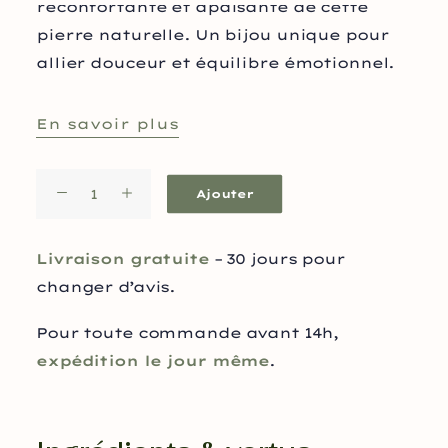
réconfortante et apaisante de cette
pierre naturelle. Un bijou unique pour
allier douceur et équilibre émotionnel.
En savoir plus
quantité
Ajouter
de
Boucles
Livraison gratuite
– 30 jours pour
d'oreilles
changer d’avis.
ovale
en
Pour toute commande avant 14h,
Rhodonite
expédition le jour même
.
attache
crochet