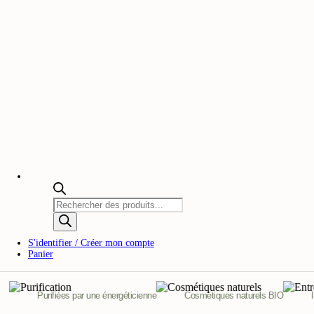
Recherche
de
produits
S'identifier / Créer mon compte
Panier
Purifiées par une énergéticienne
Cosmétiques naturels BIO
In