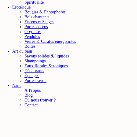
Spiritualité
Esotérique
Bougies & Photophores
Bols chantants
Encens et Sauges
Portes encens
Orgonites
Pendules
Verres & Carafes énergisantes
Boîtes
Art du bain
Savons solides & liquides
Shampoings
Eaux florales & toniques
Déodorants
Éponges
Portes-savon
Naïla
À Propos
Blog
Où nous trouver ?
Contact