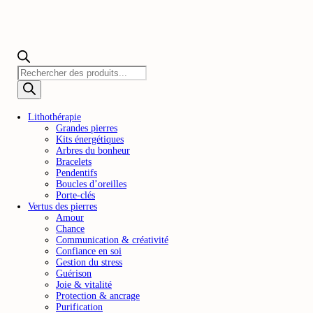
Recherche
de
produits
Lithothérapie
Grandes pierres
Kits énergétiques
Arbres du bonheur
Bracelets
Pendentifs
Boucles d’oreilles
Porte-clés
Vertus des pierres
Amour
Chance
Communication & créativité
Confiance en soi
Gestion du stress
Guérison
Joie & vitalité
Protection & ancrage
Purification