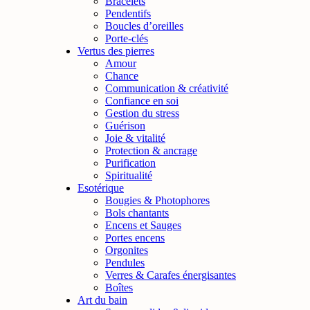
Bracelets
Pendentifs
Boucles d’oreilles
Porte-clés
Vertus des pierres
Amour
Chance
Communication & créativité
Confiance en soi
Art du bain
Shampoings
Gestion du stress
Guérison
Shampoings
Joie & vitalité
Protection & ancrage
Purification
Découvrez nos shampoings naturels au savon d’Alep et shampoings solide
Spiritualité
de votre cuir chevelu.
Esotérique
Bougies & Photophores
Bols chantants
Encens et Sauges
Portes encens
Orgonites
Pendules
Verres & Carafes énergisantes
Boîtes
Art du bain