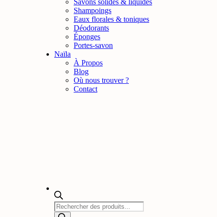
Savons solides & liquides
Shampoings
Eaux florales & toniques
Déodorants
Éponges
Portes-savon
Naïla
À Propos
Blog
Où nous trouver ?
Contact
Masquer
Filtrer
×
Fermer
Budget
Under
25,00
€
Clear all
Apply
Recherche
de