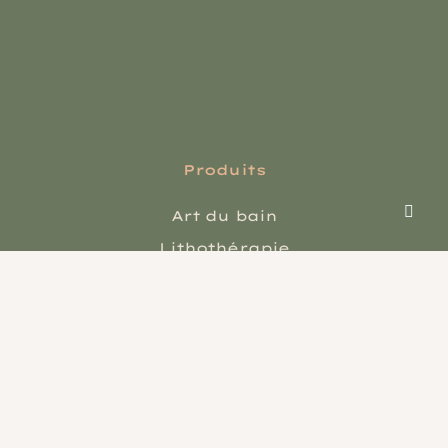
Produits
Art du bain
Lithothérapie
Esotérique
Liens utiles
Qui-sommes-nous ?
FAQ