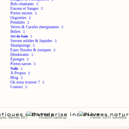
Bols chantants
Encens et Sauges
Portes encens
Orgonites
Pendules
Verres & Carafes énergisantes
Boîtes
Art du bain
Savons solides & liquides
Shampoings
Eaux florales & toniques
Déodorants
Éponges
Portes-savon
Naïla
À Propos
Blog
Où nous trouver ?
Contact
 naturels BIO
Insertion handicap
Pierres 100% naturelles