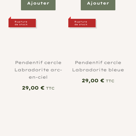
Ajouter
Ajouter
Rupture
Rupture
de stock
de stock
Pendentif cercle
Pendentif cercle
Labradorite arc-
Labradorite bleue
en-ciel
29,00
€
TTC
29,00
€
TTC