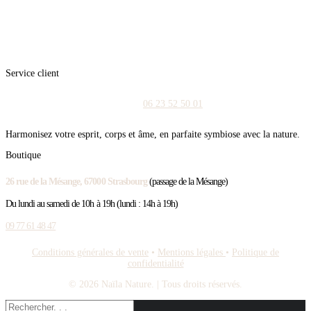
Service client
06 23 52 50 01
Harmonisez votre esprit, corps et âme, en parfaite symbiose avec la nature.
Boutique
26 rue de la Mésange, 67000 Strasbourg
(passage de la Mésange)
Du lundi au samedi de 10h à 19h (lundi : 14h à 19h)
09 77 61 48 47
Conditions générales de vente
•
Mentions légales
•
Politique de
confidentialité
© 2026 Naïla Nature.
| Tous droits réservés.