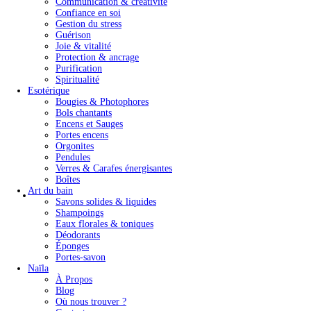
Communication & créativité
Confiance en soi
Gestion du stress
Guérison
Joie & vitalité
Protection & ancrage
Purification
Spiritualité
Esotérique
Bougies & Photophores
Bols chantants
Encens et Sauges
Portes encens
Orgonites
Pendules
Verres & Carafes énergisantes
Boîtes
Art du bain
Savons solides & liquides
Shampoings
Eaux florales & toniques
Déodorants
Éponges
Portes-savon
Naïla
À Propos
Blog
Où nous trouver ?