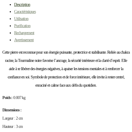
Description
Caractéristiques
Utilisation
Purification
Rechargement
Avertissement
Cette pierre est reconnue pour son énergie puissante, protectrice et stabilisante. Reliée au chakra
racine, la Tourmaline noire favorise l’ancrage, la sécurité intérieure et la clarté d’esprit. Elle
aide à se libérer des énergies négatives, à apaiser les tensions mentales et à renforcer la
confiance en soi. Symbole de protection et de force intérieure, elle invite à rester centré,
enraciné et calme face aux défis du quotidien.
Poids :
0.007 kg
Dimensions :
Largeur : 2 cm
Hauteur : 3 cm