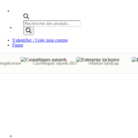
Recherche
de
produits
S'identifier / Créer mon compte
Panier
géticienne
Cosmétiques naturels BIO
Insertion handicap