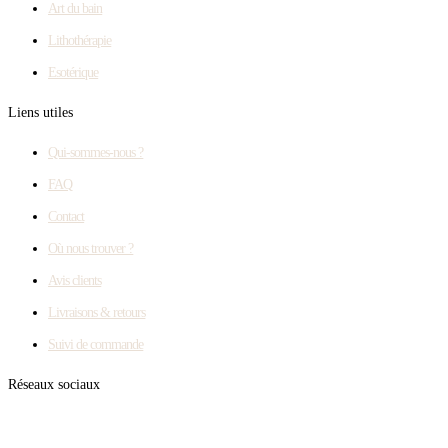
Art du bain
Lithothérapie
Esotérique
Liens utiles
Qui-sommes-nous ?
FAQ
Contact
Où nous trouver ?
Avis clients
Livraisons & retours
Suivi de commande
Réseaux sociaux