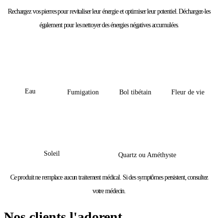
Rechargez vos pierres pour revitaliser leur énergie et optimiser leur potentiel. Déchargez-les
également pour les nettoyer des énergies négatives accumulées.
Eau
Bol tibétain
Fleur de vie
Fumigation
Soleil
Quartz ou Améthyste
Ce produit ne remplace aucun traitement médical. Si des symptômes persistent, consultez
votre médecin.
Nos clients l'adorent