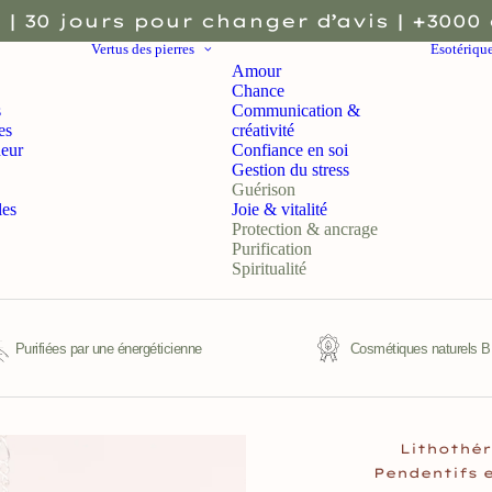
 | 30 jours pour changer d’avis | +3000 
Vertus des pierres
Esotériqu
Amour
Chance
s
Communication &
es
créativité
eur
Confiance en soi
Gestion du stress
Guérison
les
Joie & vitalité
Protection & ancrage
Purification
Spiritualité
Purifiées par une énergéticienne
Cosmétiques naturels 
Lithothér
Pendentifs e