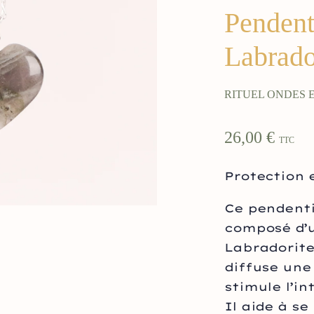
Pendent
Labrador
RITUEL ONDES 
26,00
€
TTC
Protection e
Ce pendenti
composé d’u
Labradorite
diffuse une
stimule l’in
Il aide à s