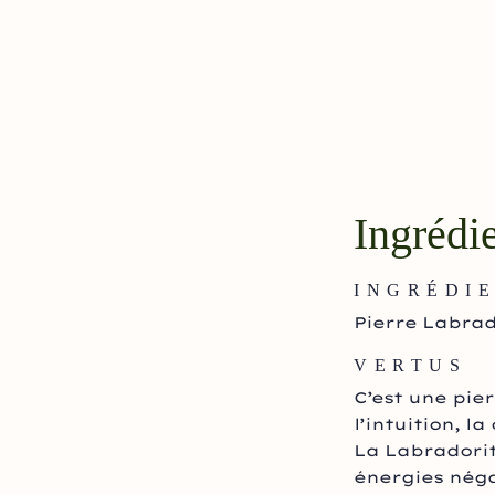
Ingrédi
INGRÉDI
Pierre Labrad
VERTUS
C’est une pie
l’intuition, la
La Labradorit
énergies néga