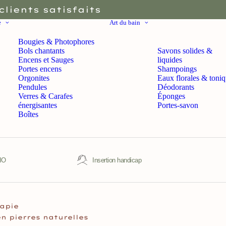
clients satisfaits
e
Art du bain
Bougies & Photophores
Bols chantants
Savons solides &
Encens et Sauges
liquides
Portes encens
Shampoings
Orgonites
Eaux florales & toni
Pendules
Déodorants
Verres & Carafes
Éponges
énergisantes
Portes-savon
Boîtes
BIO
Insertion handicap
apie
n pierres naturelles