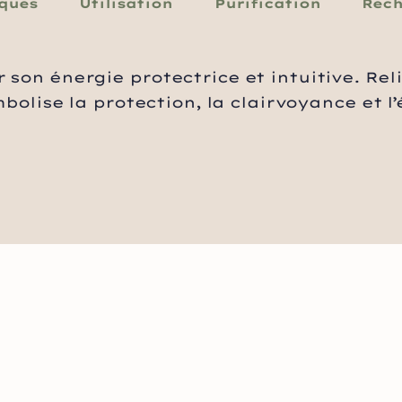
iques
Utilisation
Purification
Rec
 son énergie protectrice et intuitive. Rel
olise la protection, la clairvoyance et l’