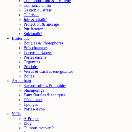
Communication & créativité
Confiance en soi
Gestion du stress
Guérison
Joie & vitalité
Protection & ancrage
Purification
Spiritualité
Esotérique
Bougies & Photophores
Bols chantants
Encens et Sauges
Portes encens
Orgonites
Pendules
Verres & Carafes énergisantes
Boîtes
Art du bain
Savons solides & liquides
Shampoings
Eaux florales & toniques
Déodorants
Éponges
Portes-savon
Naïla
À Propos
Blog
Où nous trouver ?