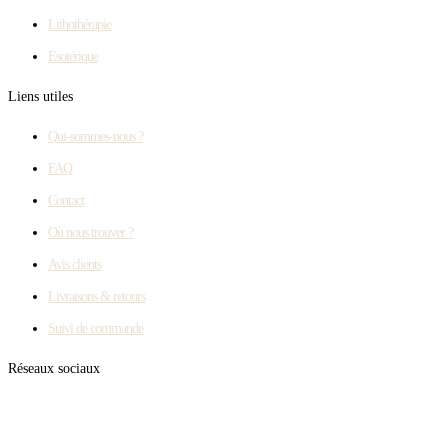
Lithothérapie
Esotérique
Liens utiles
Qui-sommes-nous ?
FAQ
Contact
Où nous trouver ?
Avis clients
Livraisons & retours
Suivi de commande
Réseaux sociaux