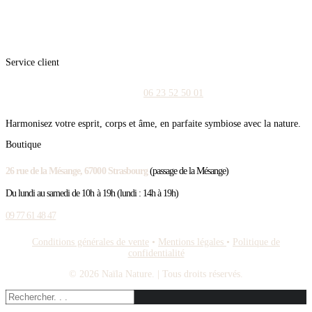
Service client
06 23 52 50 01
Harmonisez votre esprit, corps et âme, en parfaite symbiose avec la nature.
Boutique
26 rue de la Mésange, 67000 Strasbourg
(passage de la Mésange)
Du lundi au samedi de 10h à 19h (lundi : 14h à 19h)
09 77 61 48 47
Conditions générales de vente
•
Mentions légales
•
Politique de
confidentialité
© 2026 Naïla Nature.
| Tous droits réservés.