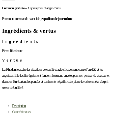
volant
Rhodonite
Livraison gratuite
– 30 jours pour changer d’avis.
black
line
Pour toute commande avant 14h,
expédition le jour même
.
Ingrédients & vertus
Ingrédients
Pierre Rhodonite
Vertus
La Rhodonite apaise les situations de conflit et agit efficacement contre l'anxiété et les
angoisses. Elle facilite également l'endormissement, enveloppant son porteur de douceur et
d'amour. En écartant les pensées et sentiments négatifs, cette pierre favorise un état d'esprit
serein et équilibré.
Description
Caractéristiques