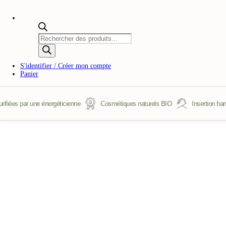
Recherche
de
produits
S'identifier / Créer mon compte
Panier
ées par une énergéticienne
Cosmétiques naturels BIO
Insertion handic