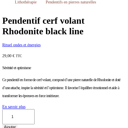
Lithothérapie
Pendentifs en pierres naturelles
Pendentif cerf volant
Rhodonite black line
Rituel ondes et énergies
29,00
€
TTC
Sérénité et optimisme
Ce pendentif en forme de cerf volant, composé d’une pierre naturelle de Rhodonite et doté
d’une attache, inspire la sérénité et l’optimisme. Il favorise l’équilibre émotionnel et aide à
transformer les épreuves en force intérieure.
En savoir plus
quantité
de
Pendentif
cerf
Ajouter