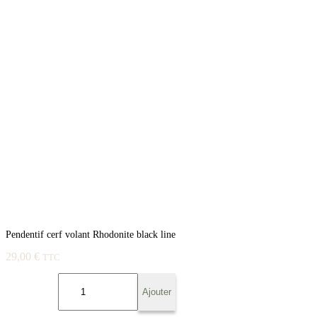
Pendentif cerf volant Rhodonite black line
29,00
€
TTC
quantité
de
Ajouter
Pendentif
cerf