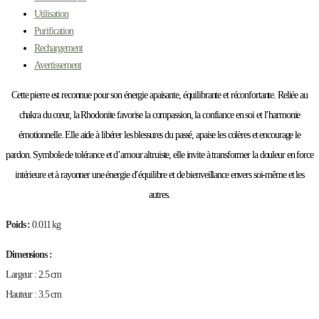
Utilisation
Purification
Rechargement
Avertissement
Cette pierre est reconnue pour son énergie apaisante, équilibrante et réconfortante. Reliée au
chakra du cœur, la Rhodonite favorise la compassion, la confiance en soi et l’harmonie
émotionnelle. Elle aide à libérer les blessures du passé, apaise les colères et encourage le
pardon. Symbole de tolérance et d’amour altruiste, elle invite à transformer la douleur en force
intérieure et à rayonner une énergie d’équilibre et de bienveillance envers soi-même et les
autres.
Poids :
0.011 kg
Dimensions :
Largeur : 2.5 cm
Hauteur : 3.5 cm