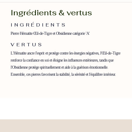
perles
Ingrédients & vertus
8
mm
INGRÉDIENTS
Pierre Hématite Œil-de-Tigre et Obsidienne catégorie 'A'
VERTUS
L'Hématite ancre l'esprit et protège contre les énergies négatives, l'Œil-de-Tigre
renforce la confiance en soi et éloigne les influences extérieures, tandis que
l'Obsidienne protège spirituellement et aide à la guérison émotionnelle.
Ensemble, ces pierres favorisent la stabilité, la sérénité et l'équilibre intérieur.