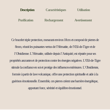
Description
Caractéristiques
Utilisation
Purification
Rechargement
Avertissement
Ce bracelet triple protection, mesurant environ 18cm et composé de pierres de
8mm, réunit les puissantes vertus de l’Hématite, de l’Œil-de-Tigre et de
l’Obsidienne. L’Hématite, utilisée depuis l’Antiquité, est réputée pour ses
propriétés ancrantes et de protection contre les énergies négatives. L’Œil-de-Tigre
stimule la confiance en soi et protège des influences extérieures. L’Obsidienne,
formée à partir de lave volcanique, offre une protection spirituelle et aide à la
guérison émotionnelle. Ensemble, ces pierres créent une barrière énergétique,
apportant force, sérénité et équilibre émotionnel.