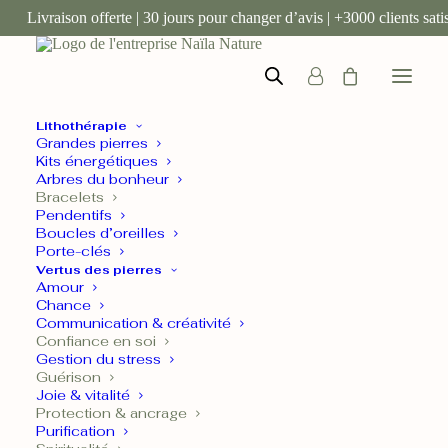
Livraison offerte | 30 jours pour changer d’avis | +3000 clients satis
Lithothérapie
Grandes pierres
Kits énergétiques
Arbres du bonheur
Bracelets
Pendentifs
Boucles d’oreilles
Lithothérapie
Bracelets en pierres naturelles
Porte-clés
Vertus des pierres
Bracelet Triple Protection
Amour
Hématite ‘A’ perles 8 mm
Chance
Communication & créativité
Confiance en soi
RITUEL ONDES ET ÉNERGIES
Gestion du stress
Guérison
Joie & vitalité
15,00
€
TTC
Protection & ancrage
Purification