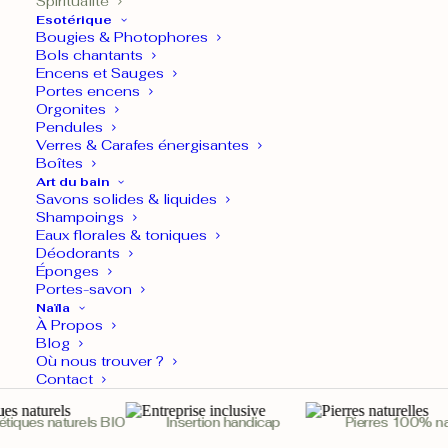
Spiritualité
Force et sérénité
Esotérique
Bougies & Photophores
Ce bracelet triple protection, composé d’Hématite, d’Œil-de-Tigre et
Bols chantants
Encens et Sauges
d’Obsidienne, aide à renforcer la sécurité énergétique et l’équilibre intérieur. Ces
Portes encens
pierres travaillent ensemble pour protéger contre les énergies négatives, stimuler la
Orgonites
Pendules
confiance en soi et favoriser la guérison émotionnelle, apportant ainsi force,
Verres & Carafes énergisantes
Boîtes
sérénité et bien-être.
Art du bain
Savons solides & liquides
Shampoings
En savoir plus
Eaux florales & toniques
Déodorants
Éponges
quantité
Portes-savon
Ajouter
de
Naïla
À Propos
Bracelet
Blog
Livraison gratuite
– 30 jours pour changer d’avis.
Où nous trouver ?
Triple
Contact
Protection
Pour toute commande avant 14h,
expédition le jour même
.
Hématite
ques naturels BIO
Insertion handicap
Pierres 100% natu
'A'