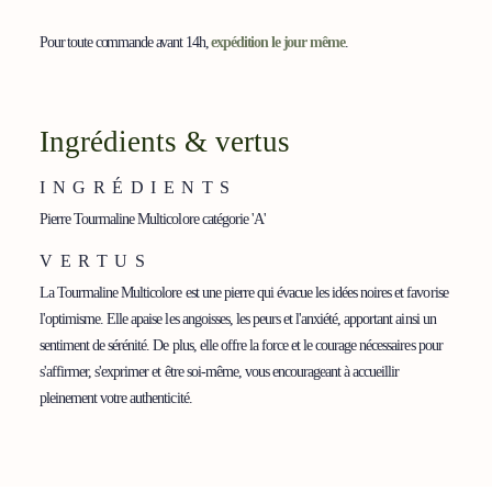
Tourmaline
Multicolore
Pour toute commande avant 14h,
expédition le jour même
.
'A'
perles
8
Ingrédients & vertus
mm
INGRÉDIENTS
Pierre Tourmaline Multicolore catégorie 'A'
VERTUS
La Tourmaline Multicolore est une pierre qui évacue les idées noires et favorise
l'optimisme. Elle apaise les angoisses, les peurs et l'anxiété, apportant ainsi un
sentiment de sérénité. De plus, elle offre la force et le courage nécessaires pour
s'affirmer, s'exprimer et être soi-même, vous encourageant à accueillir
pleinement votre authenticité.