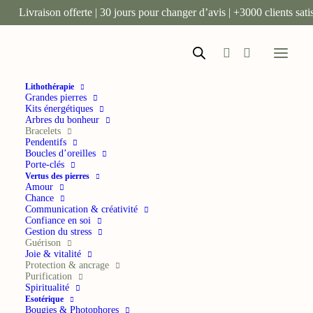
Livraison offerte | 30 jours pour changer d’avis | +3000 clients satis
Lithothérapie
Grandes pierres
Kits énergétiques
Arbres du bonheur
Bracelets
Pendentifs
Boucles d’oreilles
Porte-clés
Vertus des pierres
Amour
Chance
Communication & créativité
Confiance en soi
Gestion du stress
Guérison
Lithothérapie
Bracelets en pierres naturelles
Joie & vitalité
Protection & ancrage
Bracelet Tourmaline Multicolore
Purification
Spiritualité
‘A’ perles 8 mm
Esotérique
Bougies & Photophores