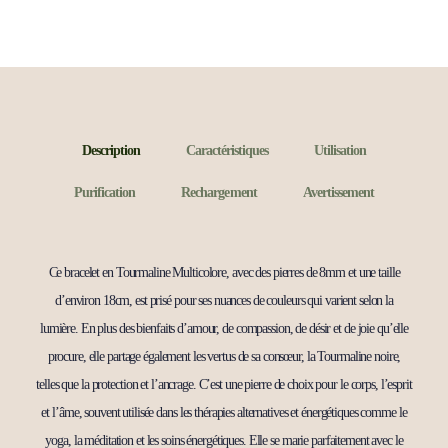
Description
Caractéristiques
Utilisation
Purification
Rechargement
Avertissement
Ce bracelet en Tourmaline Multicolore, avec des pierres de 8mm et une taille
d’environ 18cm, est prisé pour ses nuances de couleurs qui varient selon la
lumière. En plus des bienfaits d’amour, de compassion, de désir et de joie qu’elle
procure, elle partage également les vertus de sa consœur, la Tourmaline noire,
telles que la protection et l’ancrage. C’est une pierre de choix pour le corps, l’esprit
et l’âme, souvent utilisée dans les thérapies alternatives et énergétiques comme le
yoga, la méditation et les soins énergétiques. Elle se marie parfaitement avec le