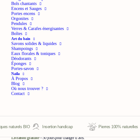
Bols chantants
RITUEL ONDES ET ÉNERGIES
Encens et Sauges
Portes encens
Orgonites
20,00
€
TTC
Pendules
Verres & Carafes énergisantes
Boîtes
Douceur et guérison
Art du bain
Savons solides & liquides
Shampoings
Ce bracelet en Tourmaline Multicolore de qualité supérieure, dans un camaïeu de
Eaux florales & toniques
Déodorants
roses, est reconnu comme une pierre de guérison du corps et de l’esprit,
Éponges
Portes-savon
particulièrement bénéfique pour l’hyperactivité. Ses propriétés calmantes chassent
Naïla
les pensées négatives, apportant ainsi une douce sérénité à votre quotidien.
À Propos
Blog
Où nous trouver ?
Contact
En savoir plus
quantité
Ajouter
de
es naturels BIO
Insertion handicap
Pierres 100% naturelles
Bracelet
Livraison gratuite
– 30 jours pour changer d’avis.