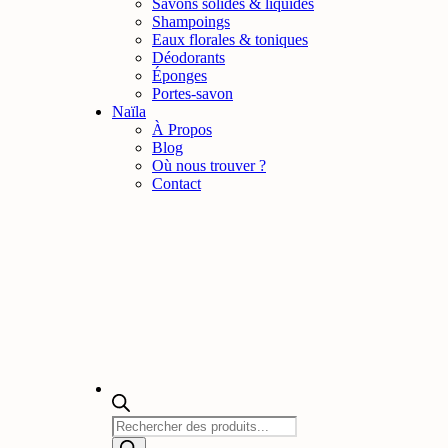
Savons solides & liquides
Shampoings
Eaux florales & toniques
Déodorants
Éponges
Portes-savon
Naïla
À Propos
Blog
Où nous trouver ?
Contact
Recherche
de