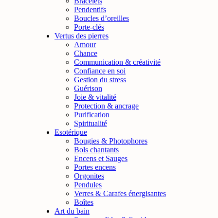
Bracelets
Pendentifs
Boucles d’oreilles
Porte-clés
Vertus des pierres
Amour
Chance
Communication & créativité
Confiance en soi
Gestion du stress
Guérison
Joie & vitalité
Protection & ancrage
Purification
Spiritualité
Esotérique
Bougies & Photophores
Bols chantants
Encens et Sauges
Portes encens
Orgonites
Pendules
Verres & Carafes énergisantes
Boîtes
Art du bain