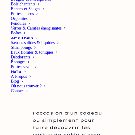
Rutile
Bols chantants
Encens et Sauges
Portes encens
Orgonites
Pendules
mai 22, 2025
By
Naïla Nature
Verres & Carafes énergisantes
Boîtes
Art du bain
Savons solides & liquides
Shampoings
Eaux florales & toniques
Déodorants
Éponges
Portes-savon
À travers cette fiche,
Naïla
À Propos
explorez les bienfaits
Blog
énergétiques de la
Où nous trouver ?
Contact
pierre Quartz Rutile.
Cette fiche peut aussi
être partagée à
l’occasion d’un cadeau
ou simplement pour
faire découvrir les
vertus de cette pierre