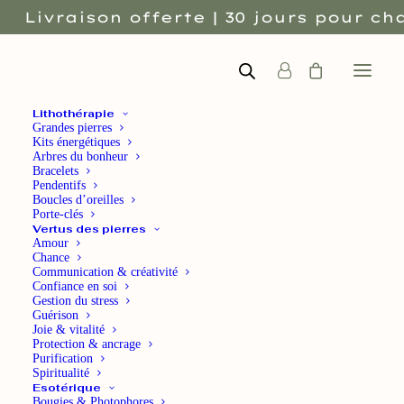
Livraison offerte | 30 jours pour cha
Lithothérapie
Grandes pierres
Kits énergétiques
Arbres du bonheur
Bracelets
Pendentifs
Boucles d’oreilles
Porte-clés
Vertus des pierres
Amour
Chance
Communication & créativité
Confiance en soi
Fiches pierres naturelles
Gestion du stress
Guérison
Joie & vitalité
Fiche pierre
Protection & ancrage
Purification
Spiritualité
naturelle Quartz
Esotérique
Bougies & Photophores