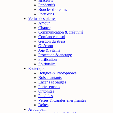
Bracelets
Pendentifs
Boucles d’oreilles
Porte-clés
Vertus des pierres
Amour
Chance
Communication & créativité
Confiance en soi
Gestion du stress
Guérison
Joie & vitalité
Protection & ancrage
Purification
Spiritualité
Esotérique
Bougies & Photophores
Bols chantants
Encens et Sauges
Portes encens
Orgonites
Pendules
Verres & Carafes énergisantes
Boîtes
Art du bain