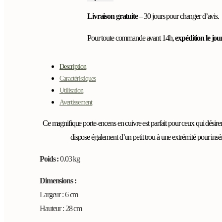
métal
cuivré
Livraison gratuite
– 30 jours pour changer d’avis.
7
Chakras
Pour toute commande avant 14h,
expédition le j
Description
Caractéristiques
Utilisation
Avertissement
Ce magnifique porte-encens en cuivre est parfait pour ceux qui désiren
dispose également d’un petit trou à une extrémité pour insére
Poids :
0.03 kg
Dimensions :
Largeur : 6 cm
Hauteur : 28 cm