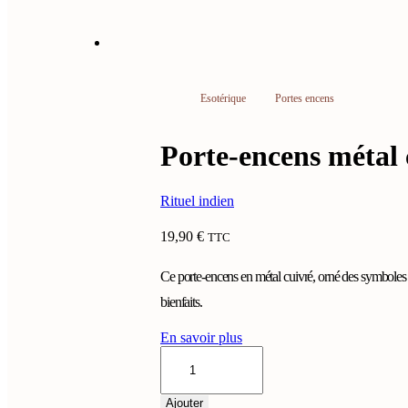
Esotérique
Portes encens
Porte-encens métal
Rituel indien
19,90
€
TTC
Ce porte-encens en métal cuivré, orné des symboles de
bienfaits.
En savoir plus
quantité
de
Porte-
encens
Ajouter