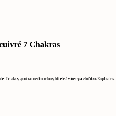
 cuivré 7 Chakras
s 7 chakras, ajoutera une dimension spirituelle à votre espace intérieur. En plus de sa 