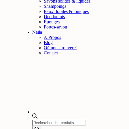
Savons solides & liquides
Shampoings
Eaux florales & toniques
Déodorants
Éponges
Portes-savon
Naïla
À Propos
Blog
Où nous trouver ?
Contact
Recherche
de