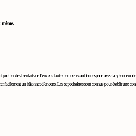
our même
.
t profiter des bienfaits de l’encens tout en embellissant leur espace avec la splendeur 
r facilement un bâtonnet d’encens. Les sept chakras sont connus pour établir une connexion