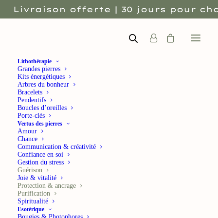
Livraison offerte | 30 jours pour cha
Lithothérapie
Grandes pierres
Kits énergétiques
Arbres du bonheur
Bracelets
Pendentifs
Boucles d’oreilles
Porte-clés
Vertus des pierres
Rupture de stock
Amour
Chance
Communication & créativité
Confiance en soi
Gestion du stress
Guérison
Joie & vitalité
Esotérique
Orgonites
Protection & ancrage
Purification
Orgonite pyramide Malachite
Spiritualité
Esotérique
Bougies & Photophores