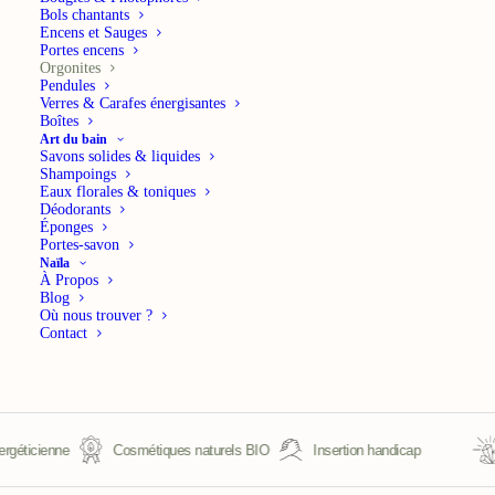
fleur de vie
Bols chantants
Encens et Sauges
Portes encens
RITUEL ONDES ET ÉNERGIES
Orgonites
Pendules
29,90
€
TTC
Verres & Carafes énergisantes
Boîtes
Art du bain
Cette orgonite, composée de Malachite
Savons solides & liquides
Shampoings
et de la Fleur de Vie, est réputée pour
Eaux florales & toniques
Déodorants
absorber les énergies négatives et
Éponges
Portes-savon
favoriser un environnement équilibré.
Naïla
La Malachite diffuse une énergie
À Propos
Blog
protectrice et régénérante,
Où nous trouver ?
Contact
encourageant la transformation,
l’harmonie et la libération émotionnelle.
En savoir plus
géticienne
Cosmétiques naturels BIO
Insertion handicap