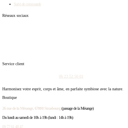
Suivi de commande
Réseaux sociaux
Service client
06 23 52 50 01
Harmonisez votre esprit, corps et âme, en parfaite symbiose avec la nature.
Boutique
26 rue de la Mésange, 67000 Strasbourg
(passage de la Mésange)
Du lundi au samedi de 10h à 19h (lundi : 14h à 19h)
09 77 61 48 47