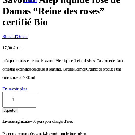
Contact
Damas “Reine des roses”
certifié Bio
Rituel d'Orient
17,90
€
TTC
Idéal pour toutes les peaux, le savon d’Alep liquide “Reine des Roses” à la rose de Damas
offre une expérience délicieuse et relaxante. Certifié Cosmos Organic, ce produit a une
contenance de 1000 ml.
En savoir plus
quantité
de
Savon
d'Alep
Ajouter
liquide
rose
Livraison gratuite
– 30 jours pour changer d’avis.
de
Damas
Pour toute commande avant 14h,
expédition le jour même
.