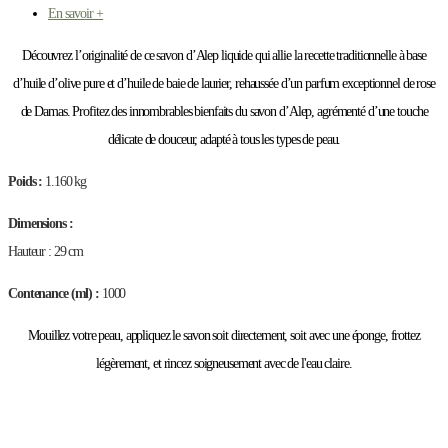
En savoir +
Découvrez l’originalité de ce savon d’Alep liquide qui allie la recette traditionnelle à base
d’huile d’olive pure et d’huile de baie de laurier, rehaussée d’un parfum exceptionnel de rose
de Damas. Profitez des innombrables bienfaits du savon d’Alep, agrémenté d’une touche
délicate de douceur, adapté à tous les types de peau.
Poids :
1.160 kg
Dimensions :
Hauteur : 29 cm
Contenance (ml) :
1000
Mouillez votre peau, appliquez le savon soit directement, soit avec une éponge, frottez
légèrement, et rincez soigneusement avec de l'eau claire.