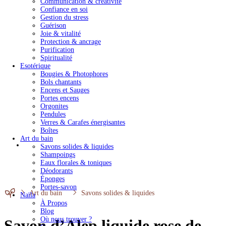
Communication & créativité
Confiance en soi
Gestion du stress
Guérison
Joie & vitalité
Protection & ancrage
Purification
Spiritualité
Esotérique
Bougies & Photophores
Bols chantants
Encens et Sauges
Portes encens
Orgonites
Pendules
Verres & Carafes énergisantes
Boîtes
Art du bain
Savons solides & liquides
Shampoings
Eaux florales & toniques
Déodorants
Éponges
Portes-savon
Art du bain
Savons solides & liquides
Naïla
À Propos
Blog
Où nous trouver ?
Savon d’Alep liquide rose de