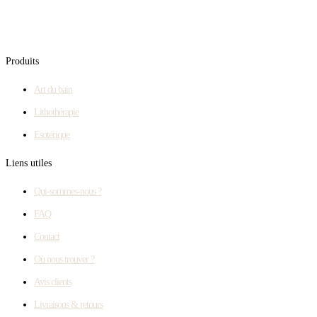
Produits
Art du bain
Lithothérapie
Esotérique
Liens utiles
Qui-sommes-nous ?
FAQ
Contact
Où nous trouver ?
Avis clients
Livraisons & retours