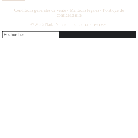
Conditions générales de vente
•
Mentions légales
•
Politique de
confidentialité
© 2026 Naïla Nature.
| Tous droits réservés.