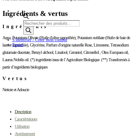
"Reine
des
Ingrédients & vertus
roses"
certifié
Recherche
Bio
Ingrédients
de
produits
Aqua, Potassium Olivate (Huile d'olive saponifiée), Potassium nobliate (Huile de baie de
S'identifier / Créer mon compte
Panier
laurier saponifiée), Glycérine, Parfum d'origine naturelle Rose, Limonene, Tetrasodium
glutamate diacetate, Benzyl alchool, Linalool, Geraniol, Citronellol , Olea Europaea oil,
Laurus Nobilis oil. (*) ingrédients issus de l’Agriculture Biologique. (**) Transformés à
partir d’ingrédients biologiques
Vertus
Nettoie et Adoucie
Description
Caractéristiques
Utilisation
Avertissement