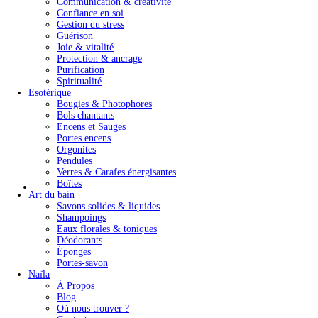
Communication & créativité
Confiance en soi
Gestion du stress
Guérison
Joie & vitalité
Protection & ancrage
Purification
Spiritualité
Esotérique
Bougies & Photophores
Bols chantants
Encens et Sauges
Portes encens
Orgonites
Pendules
Verres & Carafes énergisantes
Boîtes
Art du bain
Savons solides & liquides
Shampoings
Eaux florales & toniques
Déodorants
Éponges
Portes-savon
Naïla
À Propos
Blog
Où nous trouver ?