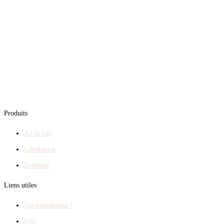
Produits
Art du bain
Lithothérapie
Esotérique
Liens utiles
Qui-sommes-nous ?
FAQ