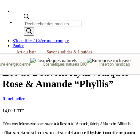
Recherche
de
produits
S'identifier / Créer mon compte
Panier
Art du bain
Savons solides & liquides
e énergéticienne
Cosmétiques naturels BIO
Insertion handicap
Lot de 2 savons Ayurvédiques
Rose & Amande “Phyllis”
Rituel indien
14,00
€
TTC
Découvrez le luxe avec notre savon à la Rose et à l’Amande, fabriqué à la main. Alliant la
délicatesse de la rose à la richesse nourrissante de l’amande, il hydrate et nourrit votre peau en