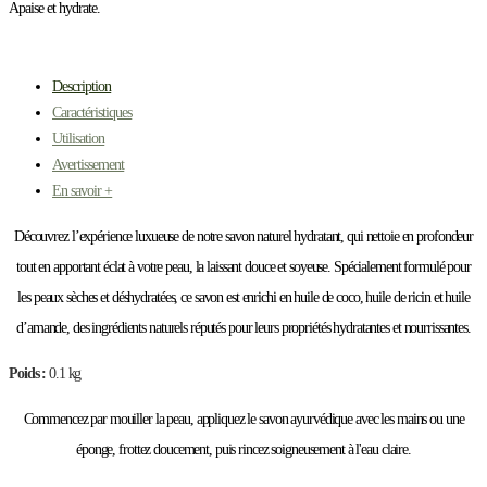
Apaise et hydrate.
Description
Caractéristiques
Utilisation
Avertissement
En savoir +
Découvrez l’expérience luxueuse de notre savon naturel hydratant, qui nettoie en profondeur
tout en apportant éclat à votre peau, la laissant douce et soyeuse. Spécialement formulé pour
les peaux sèches et déshydratées, ce savon est enrichi en huile de coco, huile de ricin et huile
d’amande, des ingrédients naturels réputés pour leurs propriétés hydratantes et nourrissantes.
Poids :
0.1 kg
Commencez par mouiller la peau, appliquez le savon ayurvédique avec les mains ou une
éponge, frottez doucement, puis rincez soigneusement à l'eau claire.