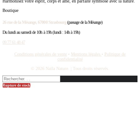
Harmonisez votre esprit, corps et âme, en parfaite symbiose avec la nature.
Boutique
26 rue de la Mésange, 67000 Strasbourg
(passage de la Mésange)
Du lundi au samedi de 10h à 19h (lundi : 14h à 19h)
09 77 61 48 47
Conditions générales de vente
•
Mentions légales
•
Politique de
confidentialité
© 2026 Naïla Nature.
| Tous droits réservés.
Rupture de stock