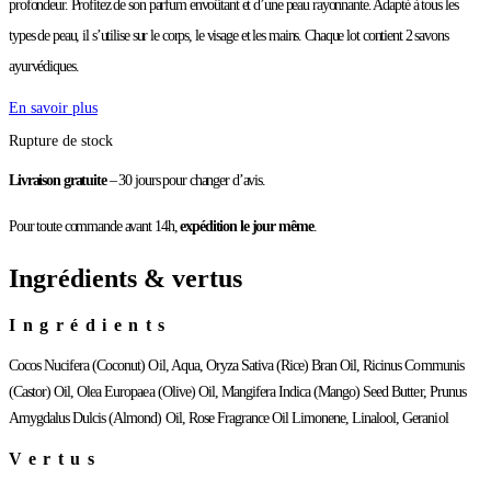
profondeur. Profitez de son parfum envoûtant et d’une peau rayonnante. Adapté à tous les
types de peau, il s’utilise sur le corps, le visage et les mains. Chaque lot contient 2 savons
ayurvédiques.
En savoir plus
Rupture de stock
Livraison gratuite
– 30 jours pour changer d’avis.
Pour toute commande avant 14h,
expédition le jour même
.
Ingrédients & vertus
Ingrédients
Cocos Nucifera (Coconut) Oil, Aqua, Oryza Sativa (Rice) Bran Oil, Ricinus Communis
(Castor) Oil, Olea Europaea (Olive) Oil, Mangifera Indica (Mango) Seed Butter, Prunus
Amygdalus Dulcis (Almond) Oil, Rose Fragrance Oil Limonene, Linalool, Geraniol
Vertus