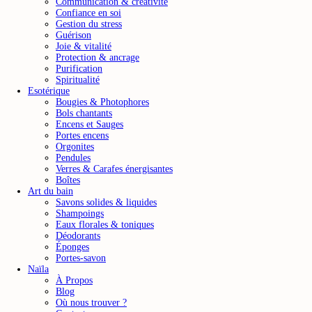
Communication & créativité
Confiance en soi
Gestion du stress
Guérison
Joie & vitalité
Protection & ancrage
Purification
Spiritualité
Esotérique
Bougies & Photophores
Bols chantants
Encens et Sauges
Portes encens
Orgonites
Pendules
Verres & Carafes énergisantes
Boîtes
Art du bain
Savons solides & liquides
Shampoings
Eaux florales & toniques
Déodorants
Éponges
Portes-savon
Art du bain
Savons solides & liquides
Naïla
À Propos
Blog
Où nous trouver ?
Lot de 2 savons Ayurvédiques