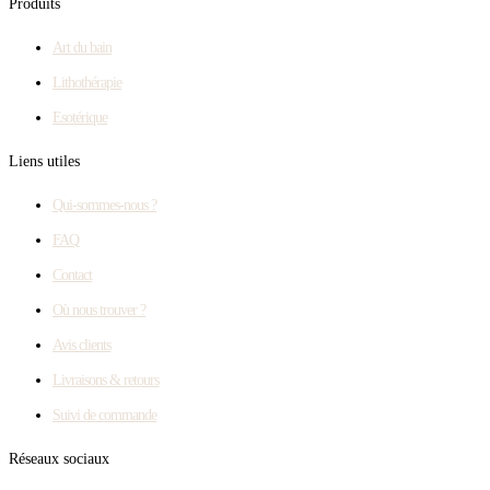
Produits
Art du bain
Lithothérapie
Esotérique
Liens utiles
Qui-sommes-nous ?
FAQ
Contact
Où nous trouver ?
Avis clients
Livraisons & retours
Suivi de commande
Réseaux sociaux