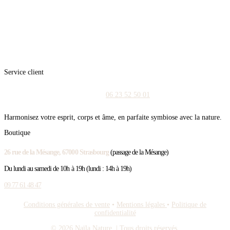
Service client
06 23 52 50 01
Harmonisez votre esprit, corps et âme, en parfaite symbiose avec la nature.
Boutique
26 rue de la Mésange, 67000 Strasbourg
(passage de la Mésange)
Du lundi au samedi de 10h à 19h (lundi : 14h à 19h)
09 77 61 48 47
Conditions générales de vente
•
Mentions légales
•
Politique de
confidentialité
© 2026 Naïla Nature.
| Tous droits réservés.