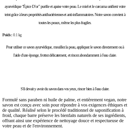
ayurvédique “Épice D’or” purifie et apaise votre peau. Le miel et le curcuma unifient votre
teint grâce à leurs propriétés antibactériennes et anti-inflammatoires. Notre savon convient à
toutes les peaux, même les plus fragiles.
Poids :
0.1 kg
Pour utiliser ce savon ayurvédique, mouillez la peau, appliquez le savon directement ou à
l'aide d'une éponge, frottez délicatement, et rincez abondamment à l'eau claire.
S'il devait y avoir du savon dans vos yeux, rincer bien à l'eau claire.
Formulé sans paraben ni huile de palme, et entièrement vegan, notre
savon est conçu avec soin pour répondre à vos exigences éthiques et
de qualité. Réalisé selon le procédé traditionnel de saponification à
froid, chaque barre préserve les bienfaits naturels de ses ingrédients,
offrant ainsi une expérience de nettoyage douce et respectueuse de
votre peau et de l'environnement.